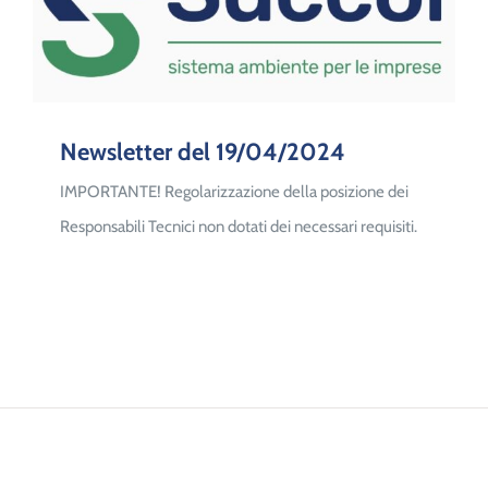
Newsletter del 19/04/2024
IMPORTANTE! Regolarizzazione della posizione dei
Responsabili Tecnici non dotati dei necessari requisiti.