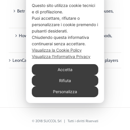
Questo sito utilizza cookie tecnici
Betr PointsBet guide for Australian players – bonuses,
e di profilazione.
Puoi accettare, rifiutare o
deposits, withdrawals & mobile
personalizzare i cookie premendo i
pulsanti desiderati.
How to Use Rainbet in Australia: Payment Methods,
Chiudendo questa informativa
continuerai senza accettare.
Deposits & Withdrawals Guide
Visualizza la Cookie Policy
Visualizza l'Informativa Privacy
LeonCasino payment methods guide for Australian players
Accetta
Rifiuta
Personalizza
© 2018 SUCCOL Srl | Tutti i diritti Riservati