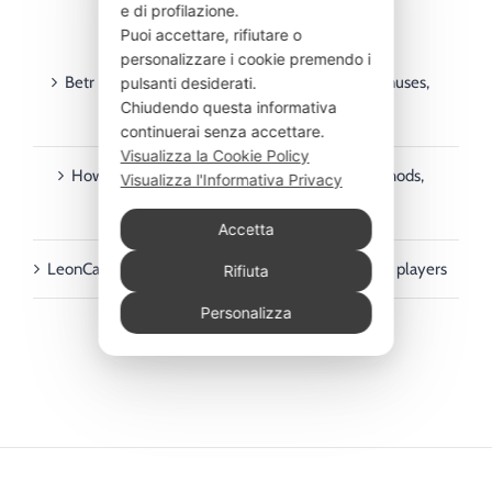
e di profilazione.
ULTIMI ARTICOLI
Puoi accettare, rifiutare o
personalizzare i cookie premendo i
Betr PointsBet guide for Australian players – bonuses,
pulsanti desiderati.
Chiudendo questa informativa
deposits, withdrawals & mobile
continuerai senza accettare.
Visualizza la Cookie Policy
How to Use Rainbet in Australia: Payment Methods,
Visualizza l'Informativa Privacy
Deposits & Withdrawals Guide
Accetta
LeonCasino payment methods guide for Australian players
Rifiuta
Personalizza