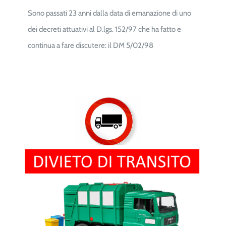
Sono passati 23 anni dalla data di emanazione di uno
dei decreti attuativi al D.lgs. 152/97 che ha fatto e
continua a fare discutere: il DM 5/02/98