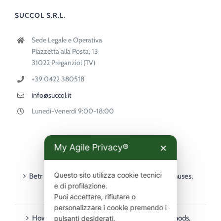
SUCCOL S.R.L.
Sede Legale e Operativa
Piazzetta alla Posta, 13
31022 Preganziol (TV)
+39 0422 380518
info@succol.it
Lunedì-Venerdì 9:00-18:00
My Agile Privacy®
✕
ULTIMI ARTICOLI
Questo sito utilizza cookie tecnici
Betr PointsBet guide for Australian players – bonuses,
e di profilazione.
deposits, withdrawals & mobile
Puoi accettare, rifiutare o
personalizzare i cookie premendo i
How to Use Rainbet in Australia: Payment Methods,
pulsanti desiderati.