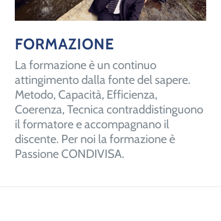
FORMAZIONE
La formazione è un continuo
attingimento dalla fonte del sapere.
Metodo, Capacità, Efficienza,
Coerenza, Tecnica contraddistinguono
il formatore e accompagnano il
discente. Per noi la formazione è
Passione CONDIVISA.