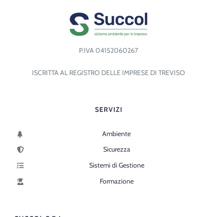
P.IVA 04152060267
ISCRITTA AL REGISTRO DELLE IMPRESE DI TREVISO
SERVIZI
Ambiente
Sicurezza
Sistemi di Gestione
Formazione