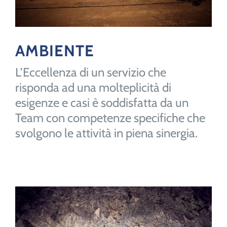
AMBIENTE
L’Eccellenza di un servizio che
risponda ad una molteplicità di
esigenze e casi è soddisfatta da un
Team con competenze specifiche che
svolgono le attività in piena sinergia.