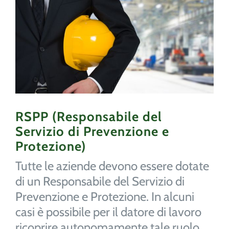
RSPP (Responsabile del
Servizio di Prevenzione e
Protezione)
Tutte le aziende devono essere dotate
di un Responsabile del Servizio di
Prevenzione e Protezione. In alcuni
casi è possibile per il datore di lavoro
ricoprire autonomamente tale ruolo,