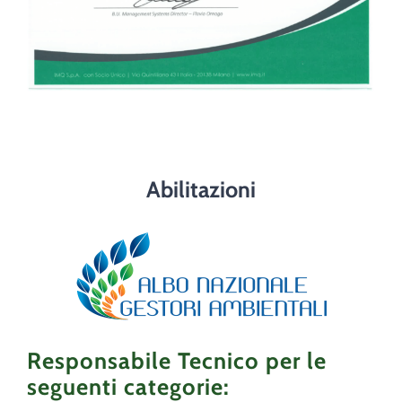
Abilitazioni
Responsabile Tecnico per le
seguenti categorie: