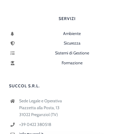
SERVIZI
Ambiente
Sicurezza
Sistemi di Gestione
Formazione
SUCCOL S.R.L.
Sede Legale e Operativa
Piazzetta alla Posta, 13
31022 Preganziol (TV)
+39 0422 380518