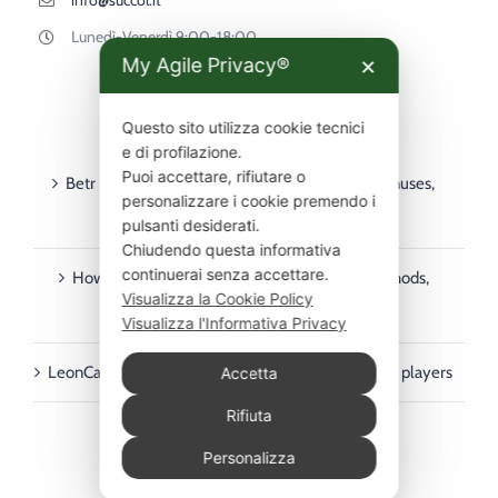
info@succol.it
Lunedì-Venerdì 9:00-18:00
My Agile Privacy®
✕
ULTIMI ARTICOLI
Questo sito utilizza cookie tecnici
e di profilazione.
Puoi accettare, rifiutare o
Betr PointsBet guide for Australian players – bonuses,
personalizzare i cookie premendo i
deposits, withdrawals & mobile
pulsanti desiderati.
Chiudendo questa informativa
continuerai senza accettare.
How to Use Rainbet in Australia: Payment Methods,
Visualizza la Cookie Policy
Deposits & Withdrawals Guide
Visualizza l'Informativa Privacy
LeonCasino payment methods guide for Australian players
Accetta
Rifiuta
Personalizza