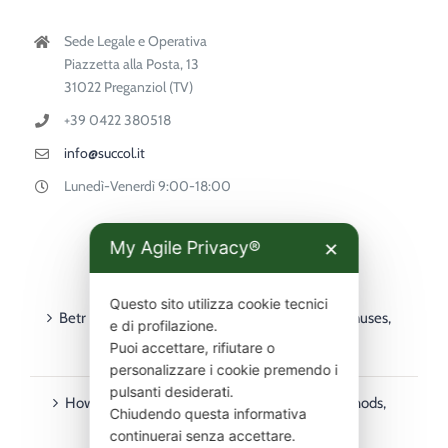
Sede Legale e Operativa
Piazzetta alla Posta, 13
31022 Preganziol (TV)
+39 0422 380518
info@succol.it
Lunedì-Venerdì 9:00-18:00
My Agile Privacy®
✕
ULTIMI ARTICOLI
Questo sito utilizza cookie tecnici
Betr PointsBet guide for Australian players – bonuses,
e di profilazione.
Puoi accettare, rifiutare o
deposits, withdrawals & mobile
personalizzare i cookie premendo i
pulsanti desiderati.
How to Use Rainbet in Australia: Payment Methods,
Chiudendo questa informativa
Deposits & Withdrawals Guide
continuerai senza accettare.