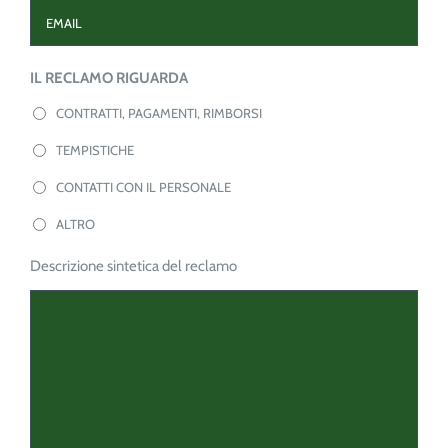
CONTATTO
Reclamo
IL RECLAMO RIGUARDA
riguarda
*
CONTRATTI, PAGAMENTI, RIMBORSI
TEMPISTICHE
CONTATTI CON IL PERSONALE
ALTRO
Descrizione
*
Descrizione sintetica del reclamo