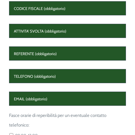
CODICE
FISCALE
*
ATTIVITA'
SVOLTA
*
REFERENTE
*
TELEFONO
*
EMAIL
*
FASCE
Fasce orarie di reperibilità per un eventuale contatto
ORARIE
*
telefonico: