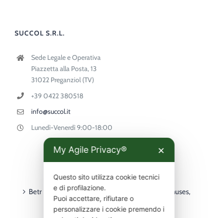
SUCCOL S.R.L.
Sede Legale e Operativa
Piazzetta alla Posta, 13
31022 Preganziol (TV)
+39 0422 380518
info@succol.it
Lunedì-Venerdì 9:00-18:00
My Agile Privacy®
✕
ULTIMI ARTICOLI
Questo sito utilizza cookie tecnici
e di profilazione.
Betr PointsBet guide for Australian players – bonuses,
Puoi accettare, rifiutare o
deposits, withdrawals & mobile
personalizzare i cookie premendo i