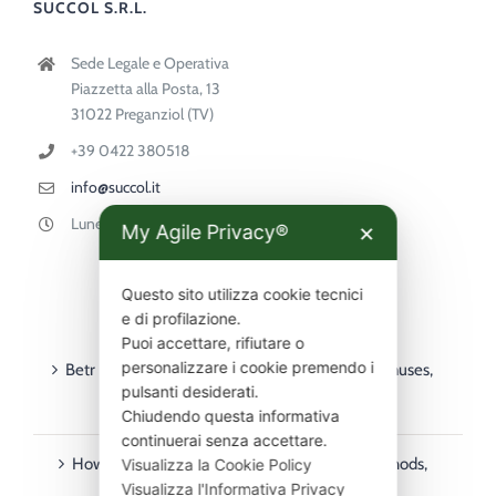
SUCCOL S.R.L.
Sede Legale e Operativa
Piazzetta alla Posta, 13
31022 Preganziol (TV)
+39 0422 380518
info@succol.it
Lunedì-Venerdì 9:00-18:00
My Agile Privacy®
✕
Questo sito utilizza cookie tecnici
ULTIMI ARTICOLI
e di profilazione.
Puoi accettare, rifiutare o
personalizzare i cookie premendo i
Betr PointsBet guide for Australian players – bonuses,
pulsanti desiderati.
deposits, withdrawals & mobile
Chiudendo questa informativa
continuerai senza accettare.
How to Use Rainbet in Australia: Payment Methods,
Visualizza la Cookie Policy
Visualizza l'Informativa Privacy