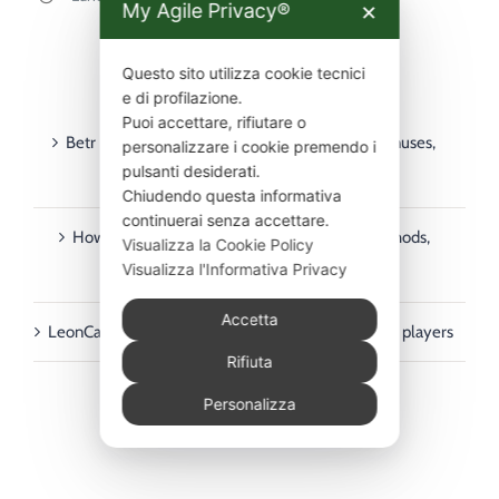
My Agile Privacy®
✕
Questo sito utilizza cookie tecnici
ULTIMI ARTICOLI
e di profilazione.
Puoi accettare, rifiutare o
Betr PointsBet guide for Australian players – bonuses,
personalizzare i cookie premendo i
pulsanti desiderati.
deposits, withdrawals & mobile
Chiudendo questa informativa
continuerai senza accettare.
How to Use Rainbet in Australia: Payment Methods,
Visualizza la Cookie Policy
Visualizza l'Informativa Privacy
Deposits & Withdrawals Guide
Accetta
LeonCasino payment methods guide for Australian players
Rifiuta
Personalizza