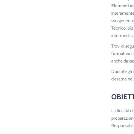
Elementi ut
interamente 
svolgimento 
Tecnico, più
intermediazi
Trovi di seg
formativo i
anche da cas
Durante gli 
d’esame nell
OBIETT
La finalità 
preparazione
Responsabili