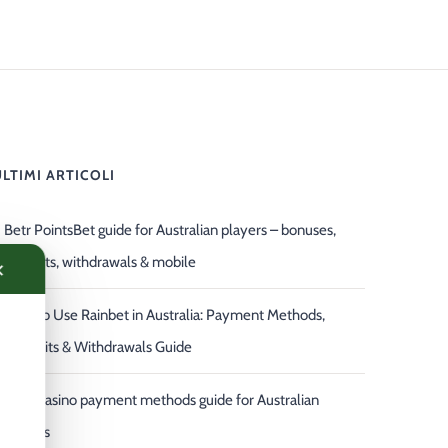
ULTIMI ARTICOLI
Betr PointsBet guide for Australian players – bonuses,
deposits, withdrawals & mobile
✕
How to Use Rainbet in Australia: Payment Methods,
Deposits & Withdrawals Guide
LeonCasino payment methods guide for Australian
players