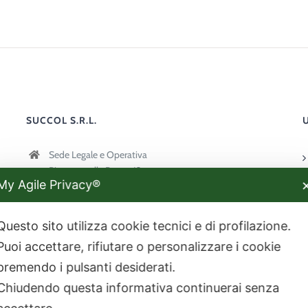
SUCCOL S.R.L.
Sede Legale e Operativa
Piazzetta alla Posta, 13
My Agile Privacy®
31022 Preganziol (TV)
+39 0422 380518
Questo sito utilizza cookie tecnici e di profilazione.
info@succol.it
Puoi accettare, rifiutare o personalizzare i cookie
Lunedì-Venerdì 9:00-18:00
premendo i pulsanti desiderati.
Chiudendo questa informativa continuerai senza