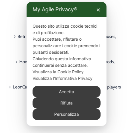
My Agile Privacy®
✕
ULTIMI ARTICOLI
Questo sito utilizza cookie tecnici
e di profilazione.
Betr PointsBet guide for Australian players – bonuses,
Puoi accettare, rifiutare o
personalizzare i cookie premendo i
deposits, withdrawals & mobile
pulsanti desiderati.
Chiudendo questa informativa
How to Use Rainbet in Australia: Payment Methods,
continuerai senza accettare.
Deposits & Withdrawals Guide
Visualizza la Cookie Policy
Visualizza l'Informativa Privacy
LeonCasino payment methods guide for Australian players
Accetta
Rifiuta
Personalizza