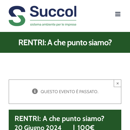
Salta
al
contenuto
RENTRI: A che punto siamo?
×
QUESTO EVENTO È PASSATO.
RENTRI: A che punto siamo?
|
100€
20 Giugno 2024